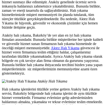
hizmet sunmayı ilke edinmiştir. Ataköy genelinde ücretsiz servis
imkanıyla halılarınızı zahmetsizce yıkatabilirsiniz. Bununla birlikte,
zaman ve enerji tasarrufu da sağlayabilirsiniz. Halı yıkama
hizmetlerimizde müşteri memnuniyeti ön planda tutularak, tüm
süreçler titizlikle gerçekleştirilmektedir. Bu nedenle, Aktez Halı
Yıkama ile hijyenik, güvenilir ve ekonomik çözümler için hemen
bizimle iletişime geçin.
Ataköy halı yıkama, Bakırköy’de yer alan en iyi halı yıkama
firmaları arasındadır. Bununla birlikte müşterilerine her işinde kaliteli
ve güvenilir hizmet sunan firmamızın halı yıkama hizmetinde de
önceliği müşteri memnuniyetidir.
Aktez Halı Yıkama
güvencesi ile
hizmet veren firmamıza teslim ettiğiniz halılar, çalışanlarımız
tarafından titizlikle yıkanmaktadır. Ayrıca Ataköy halı yıkama olarak
bölgede en çok tavsiye alan firma olmanın da gururunu yaşıyoruz.
Bununla birlikte halı yıkama ihtiyacında tercihini bizden yana yapan
müşterilerimizin siz müşterilerimizin memnuniyetine azami özen
göstermekteyiz.
Ataköy Halı Yıkama
Halı yıkama işlemlerini titizlikle yerine getiren Ataköy halı yıkama
servisi, Bakırköy bölgesinde halı yıkama işlerini de aynı titizlikle
hizmet vermektedir. Firmamız evlerinize gelip adreslerinizden
halılarınızı almakta, yıkamakta ve tekrar evlerinize teslim etmektedir.