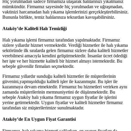
Hiç yorulmadan sadece firmamıza ulaşarak halılarınızı yıkatmanız
mümkündür. Firmamız sayesinde hiç yorulmadan ve uğraşmadan,
vaktinizi harcamadan halı yıkama işlemlerinizi gerçekleştirebilirsiniz.
Bununla birlikte, temiz halılarınıza tekrardan kavuşabilirsiniz.
Ataköy’de Kaliteli Halı Temizliği
Halı yıkama işlemi firmamız tarafından yapılmaktadır. Firmamız
sizlere yıllardır hizmet vermektedir. Verdiği hizmetler ile halı yıkama
sektöründe ilk sıralarda gelen firmamız sizlere daha kaliteli hizmetler
verebilmesi amacıyla kendini geliştirmektedir. İnsanlar ücret ödediği
her işte ve her hizmette kaliteli bir hizmet almayı istemektedir. Bu
sebeple güvenilir firmaları seçmektedir.
Firmamız yıllardır sunduğu kaliteli hizmetler ile müşterilerinin
güvenini,yapmışolduğu kaliteli işler ile kazanmıştır. Bu işler ile
kazanmaya devam etmektedir. Firmamız bu hizmetleri verirken aynı
zamanda müşterilerinin memnuniyetini de düşünmektedir. Bu
sebeple Ataköy halı yıkama firmamız uygun fiyatlar ile işlerini
yerine getirmektedir. Uygun fiyatlar ve kaliteli hizmetler firmamız
tarafından siz müşterilerimize sunulmaktadır.
Ataköy’de En Uygun Fiyat Garantisi
Firmamız, halı yıkama hizmeti sağlarken, en uygun fiyatları da