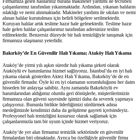
Firmamıza gelen halılarınız burada makineler yardımı ile tecrübeli
çalışanlarımız tarafından yıkanmaktadır. Ardından, yıkanan halıların
ıslaklığı ve nemi alınmaktadır. Makineler yardımı ile sıkılan ve nemi
alınan halılar kurutulması için belirli bölgelere serilmektedir.
Kuruyan halılar artık teslime hazır hale gelmektedir. Teslime hazır
hale gelen halılar çalışanlarımız tarafından adresinize teslim
edilmektedir. Benzersiz düzeyde bir halı temizliğiyle tanışmak için
firmamıza ulaşmanız yeterlidir.
Bakırköy’de En Güvenilir Halı Yıkama; Ataköy Halı Yıkama
Ataköy’de yirmi yılı aşkın süredir halı yıkama şirketi olarak
Ataköylü ev hanımlarına hizmet sağlıyoruz. İstanbul’da en iyi halı
yıkama olarak gösterilen Aktez Halı Yıkama, Bakırköy’de de en
güvenilir firmadır. Öyle ki en iyi olamanın sorumluluğunu her daim
hisseden bir anlayışa sahibiz. Aynı zamanda Bakırköylü ev
hanımlarından aldığımız olumlu geri dönüşlerle, müşterilerimizin
firmamıza olan güveni sayesinde işimizi daha da severek yapmaya
çalışıyoruz. Bununla birlikte liderliğimizi sürdürmek adına
mesleğimizde kendimizi daha da geliştirme gayreti içerisindeyiz.
Profesyonel halı temizliğini kusursuz olarak sağlamak için
çalışanlarımızla tam bir uyum içinde hizmet veriyoruz.
Ataköy’de yer alan firmamız temizlik sektöründe en güvenilir
firmalardan biri olmaktadır. Ayrıca bu özelliğiyle güvenilir firma